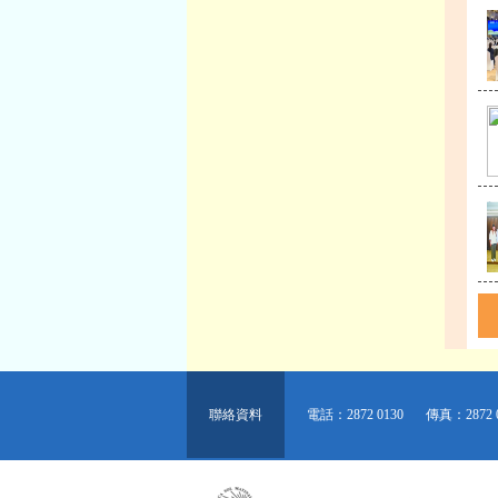
聯絡資料
電話：2872 0130
傳真：2872 