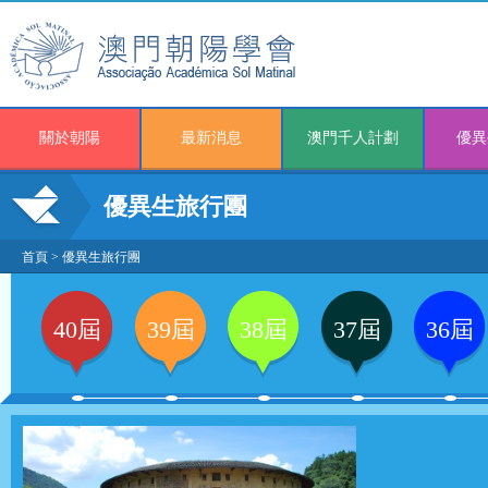
關於朝陽
最新消息
澳門千人計劃
優異
優異生旅行團
首頁
>
優異生旅行團
40屆
39屆
38屆
37屆
36屆