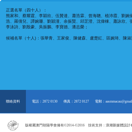
正選名單（四十人）：
熊家和、蔡耀霆、李穎欣、伍贊達、蕭浩霖、曾海聰、植沛霞、劉婉
浩、羅倩兒、譚婉珊、劉穎潼、余振賢、邱芷澄、沈偉棟、蕭詠欣、
李泳詩、劉殷豪、吳振鵬、李寶德、潘志榮；
候補名單（十人)：張華青、王家俊、陳健森、盧楚紅、區婉琦、陳
聯絡資料
電話：2872 0130
傳真：2872 0127
電郵：aasmmacau@gmail
版權屬澳門朝陽學會擁有©2014-©2016 技術支持：
浪潮新媒體設計