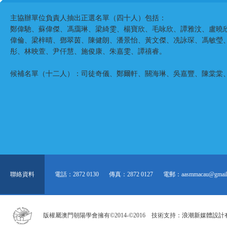
主協辦單位負責人抽出正選名單（四十人）包括：
鄭偉馳、蘇偉傑、馮靄琳、梁綺雯、楊寶欣、毛咏欣、譚雅汶、盧曉
偉倫、梁梓晴、鄧翠茵、陳健朗、潘景怡、黃文傑、冼詠琛、馮敏瑩
彤、林映萱、尹仟慧、施俊康、朱嘉雯、譚禧睿。
候補名單（十二人）：司徒奇儀、鄭爾軒、關海琳、吳嘉豐、陳棠棠
聯絡資料
電話：2872 0130
傳真：2872 0127
電郵：aasmmacau@gmail
版權屬澳門朝陽學會擁有©2014-©2016 技術支持：
浪潮新媒體設計