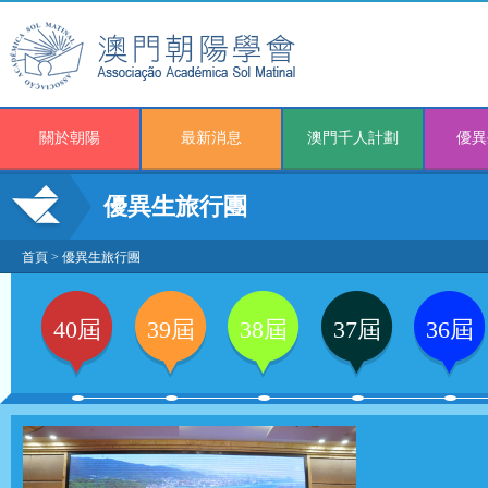
關於朝陽
最新消息
澳門千人計劃
優異
優異生旅行團
首頁
>
優異生旅行團
40屆
39屆
38屆
37屆
36屆