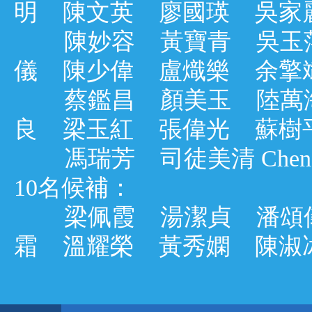
明 陳文英 廖國瑛 吳家
陳妙容 黃寶青 吳玉萍
儀 陳少偉 盧熾樂 余擎
蔡鑑昌 顏美玉 陸萬海
良 梁玉紅 張偉光 蘇樹
馮瑞芳 司徒美清 Cheng Ch
10名候補：
梁佩霞 湯潔貞 潘頌儀
霜 溫耀榮 黃秀嫻 陳淑