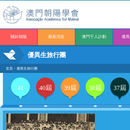
關於朝陽
最新消息
澳門千人計劃
優異
優異生旅行團
首頁
>
優異生旅行團
41
40屆
39屆
38屆
37屆