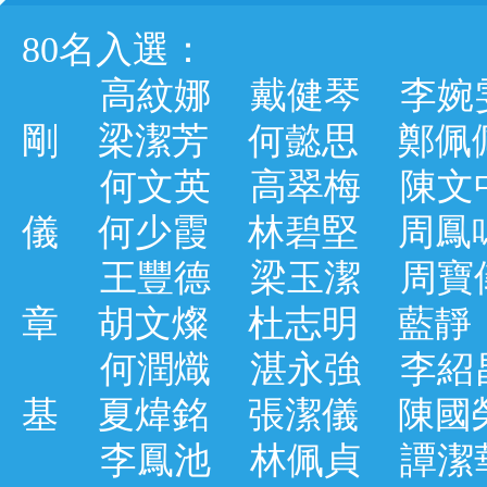
80名入選：
高紋娜 戴健琴 李婉雯
剛 梁潔芳 何懿思 鄭佩
何文英 高翠梅 陳文中
儀 何少霞 林碧堅 周鳳
王豐德 梁玉潔 周寶儀
章 胡文燦 杜志明 藍
何潤熾 湛永強 李紹昌
基 夏煒銘 張潔儀 陳國
李鳳池 林佩貞 譚潔華