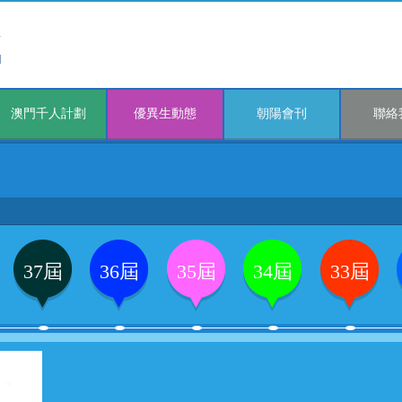
澳門千人計劃
優異生動態
朝陽會刊
聯絡
37屆
36屆
35屆
34屆
33屆