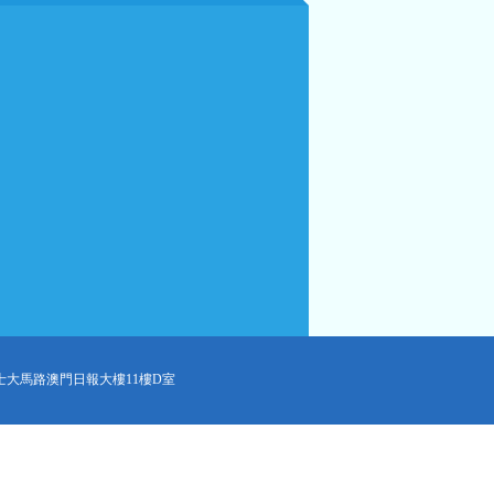
士大馬路澳門日報大樓11樓D室