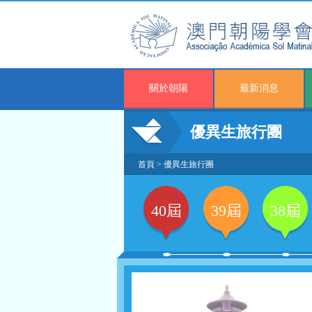
關於朝陽
最新消息
優異生旅行團
首頁
>
優異生旅行團
40屆
39屆
38屆