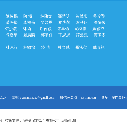
陳俊鵬 陳 濤 林陳文 鄭慧明 黃傑宗 吳俊香
黃坪堅 李福倫 吳穎恩 布少鎣 韋妙琪 潘倩敏
張妙瓊 林 蓉 胡茵穎 張卓儀 彭詠嘉 黃穎祚
陳嘉華 賴廣麟 郭華仔 丁思恩 譚浩崑 何潔雯
林佩芬 林敏怡 陸 晴 杜文威 羅潔瑩 陳嘉祺
0127
電郵：aasmmacau@gmail.com
微信公眾號：aasmmacau
會址：澳門慕拉
016 技術支持：
浪潮新媒體設計有限公司
,
網站地圖