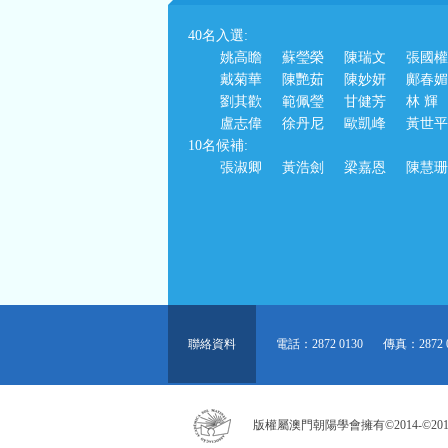
40名入選:
姚高瞻 蘇瑩榮 陳瑞文 張國權 
戴菊華 陳艷茹 陳妙妍 鄺春媚 
劉其歡 範佩瑩 甘健芳 林 輝 
盧志偉 徐丹尼 歐凱峰 黃世平 
10名候補:
張淑卿 黃浩劍 梁嘉恩 陳慧珊 
聯絡資料
電話：2872 0130
傳真：2872 
版權屬澳門朝陽學會擁有©2014-©2