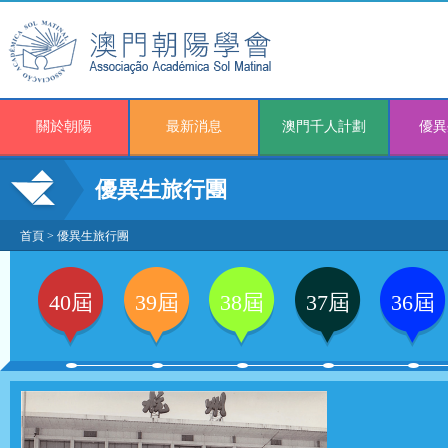
關於朝陽
最新消息
澳門千人計劃
優異
優異生旅行團
首頁
>
優異生旅行團
40屆
39屆
38屆
37屆
36屆