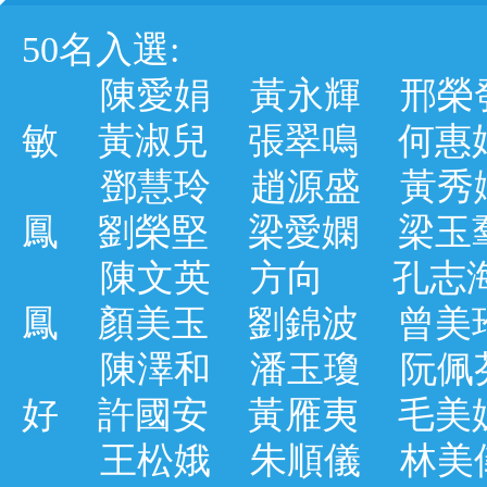
50名入選:
陳愛娟 黃永輝 邢榮發
敏 黃淑兒 張翠鳴 何惠
鄧慧玲 趙源盛 黃秀嫻
鳳 劉榮堅 梁愛嫻 梁玉
陳文英 方向 孔志海 
鳳 顏美玉 劉錦波 曾美
陳澤和 潘玉瓊 阮佩芬
好 許國安 黃雁夷 毛美
王松娥 朱順儀 林美儀 梁