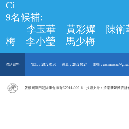
Ci
9名候補:
李玉華 黃彩嬋 陳衛華
梅 李小瑩 馬少梅
聯絡資料
電話：2872 0130
傳真：2872 0127
電郵：aasmmacau@gmail
版權屬澳門朝陽學會擁有©2014-©2016 技術支持：
浪潮新媒體設計