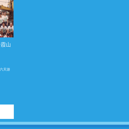
丹霞山
六天游