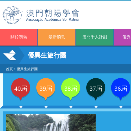
關於朝陽
最新消息
澳門千人計劃
優異
優異生旅行團
首頁
>
優異生旅行團
40屆
39屆
38屆
37屆
36屆