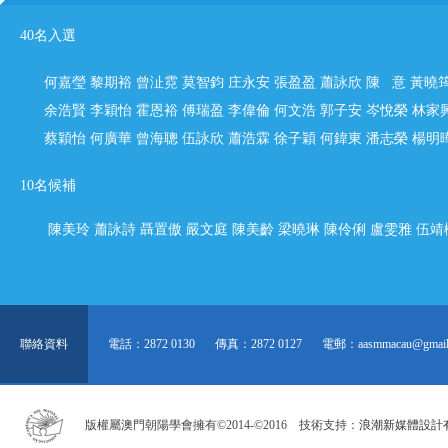
40名
入選
何嘉瑩 黎期裕 曾沚霓 莫智鈞 庄永安 張盈盈 蕭詠欣 陳 意 黃曉
余浩賢
李穎怡 霍恩裕 傅瑞盈 李偉倫 何文浩 郭子安 岑悅榮 林家
蔡穎怡 何廣華
曾海聰 伍詠欣 蕭浩霖 徐子穎 何鍏東 潘志榮 楊明
10名候補
陳美玲 蕭詠詩 聶置傲 嚴文庭 陳美齡 梁曉琳 陳伶俐 盧雯雅 伍
聯絡資料
電話：2872 0130
傳真：2872 0127
電郵：aasmmacau@gmail
版權屬澳門朝陽學會擁有©2014-©2016 技術支持：
浪潮新媒體設計