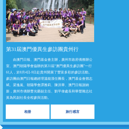
第31屆澳門優異生參訪團貴州行
由澳門日報、澳門基金會主辦，廣州市政府僑務辦公
室、澳門朝陽學會協辦的第31屆“澳門優異生參訪團”一行
61人，於8月4日-9日赴貴州開展了豐富多彩的參訪活動。
參訪團由澳門日報總經理溫能漢任團長，澳門基金會鄧志
斌、梁逸嵐、朝陽學會譚雅莉、陳洪華、澳門日報謝納
新，廣州市僑辦曹光榮副主任、劉平偉處長和華聲雜志社
黃為民副社長全程參與活動。
相册
旅行感言