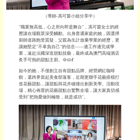
（導師-馮可茵小姐分享中）
"職業無高低，心之所向即是舞台"，馮可茵女士的經
歷讓在場觀眾深受觸動。出身普通家庭的她，因選擇
廚師道路飽受質疑，父親為生計放棄學業的經歷，更
讓她堅定"不辜負自己"的信念——邊工作邊完成學
業，遠赴法國深造甜點技藝，最終成為澳門高端酒店
炙手可熱的甜點主廚。🍪🥧💃
如今的她，不僅創立自有甜點品牌、經營網紅咖啡
館，還跨界當起美食部落客，近期更聯手花藝搭檔打
造花藝甜點，讓甜點與花卉碰撞出創新美學。活動現
場，精心佈置的花藝甜點台驚艷全場，讓大家真切感
受到"把熱愛做到極致，就是成功"。