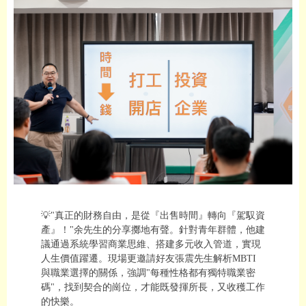
💡"真正的財務自由，是從『出售時間』轉向『駕馭資
產』！"余先生的分享擲地有聲。針對青年群體，他建
議通過系統學習商業思維、搭建多元收入管道，實現
人生價值躍遷。現場更邀請好友張震先生解析MBTI
與職業選擇的關係，強調"每種性格都有獨特職業密
碼"，找到契合的崗位，才能既發揮所長，又收穫工作
的快樂。